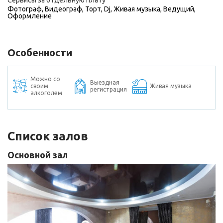
Сервисы за отдельную плату
Фотограф
,
Видеограф
,
Торт
,
Dj
,
Живая музыка
,
Ведущий
,
Оформление
Особенности
Можно со
Выездная
своим
Живая музыка
регистрация
алкоголем
Список залов
Основной зал