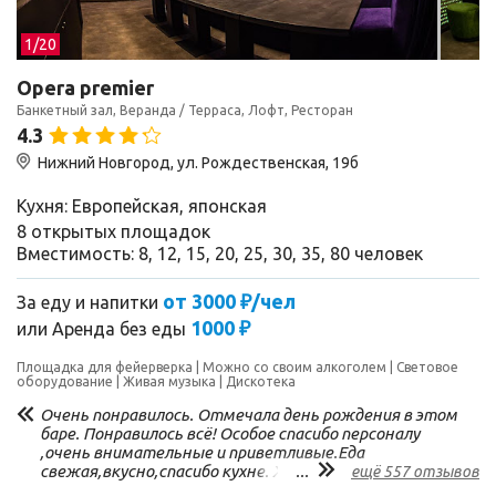
1/
20
Opera premier
Банкетный зал, Веранда / Терраса, Лофт, Ресторан
4.3
Нижний Новгород, ул. Рождественская, 19б
Кухня: Европейская, японская
8 открытых площадок
Вместимость: 8, 12, 15, 20, 25, 30, 35, 80 человек
от 3000 ₽/чел
За еду и напитки
1000 ₽
или
Аренда без еды
Площадка для фейерверка
Можно со своим алкоголем
Световое
оборудование
Живая музыка
Дискотека
Очень понравилось. Отмечала день рождения в этом
баре. Понравилось всё! Особое спасибо персоналу
,очень внимательные и приветливые.Еда
свежая,вкусно,спасибо кухне. Ждите ещё)
...
ещё 557 отзывов