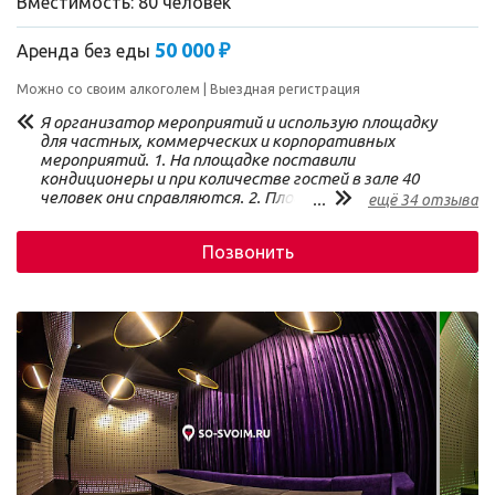
Вместимость: 80 человек
50 000 ₽
Аренда без еды
Можно со своим алкоголем
Выездная регистрация
Я организатор мероприятий и использую площадку
для частных, коммерческих и корпоративных
мероприятий. 1. На площадке поставили
кондиционеры и при количестве гостей в зале 40
человек они справляются. 2. Площадка имеет 77
...
ещё 34 отзыва
очень симпатичных стульев, но не имеет столы - мы
берем их в аренду. 3. Неоценимым плюсом для
Позвонить
проведения мероприятий в будни является наличие
бесплатной парковки. 4. Можно приехать со своим
кейтерингом - есть специально отведенное
пространство для работы кухни. 5. Чудесный балкон
для проведения выездной церемонии и перекуров. 6.
Минус это общая неопрятность здания, клининг
работает не блестяще и на первом этаже могут
проходить детские квесты, если вы арендуете не
ВСЕ пространство. С уважением, Мария, Бюро
Событий Собака Барабака.