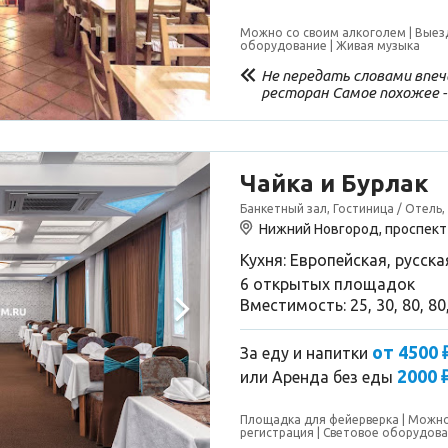
Можно со своим алкоголем
Выез
оборудование
Живая музыка
Не передать словами впеч
ресторан Самое похожее -
интерьер, много места, п
приборы и посуда, оригин
замечательный персонал 
еда Повару респект Очень 
абсолютно все блюда, от 
Чайка и Бурлак
включая напитки Средний 
Банкетный зал, Гостиница / Отель,
ужин из 3х блюд с десерто
советуем, всей большой к
Нижний Новгород, проспект 
Кухня: Европейская, русска
6 открытых площадок
Вместимость: 25, 30, 80, 80
от 4500 
За еду и напитки
2000 
или
Аренда без еды
Площадка для фейерверка
Можно
регистрация
Световое оборудов