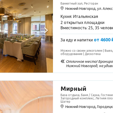
Банкетный зал, Ресторан
Нижний Новгород, ул. Алекс
Кухня: Итальянская
2 открытых площадки
Вместимость: 25, 35 челов
от 4600 
За еду и напитки
Можно со своим алкоголем
Выез
оборудование
Дискотека
Отличное место! Брониров
Нижний Новгород, на удивл
ресторанов, которые я об
нашёлся стол на 8 марта.
в эту Московскую сеть м
и расположен ресторан на
Оказалось лучшее заведен
Мирный
которое удалось посетить
База отдыха, Баня / Сауна, Гостини
Прекрасный сервис, пред
Загородный комплекс, Летняя пло
обслуживание, красивый за
Шатер
лазилками и батутом. Отд
Нижний Новгород, Городецки
просто вкус блюд, но и ка
парму, дыню, креветки, 