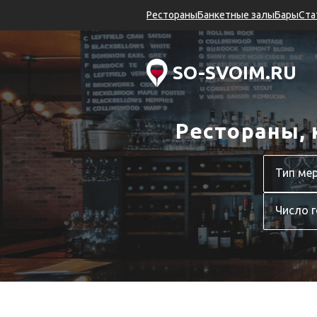
Рестораны
Банкетные залы
Бары
Ста
SO-SVOIM.RU
Рестораны, 
Число г