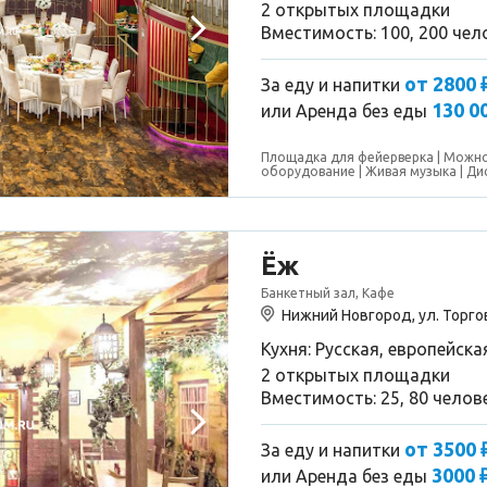
остановимся только тут,
2 открытых площадки
добра искать не привык. 
Вместимость: 100, 200 чел
персоналу, и не отступать
следовать ему, у вас ком
теплота. 👍
от 2800 
За еду и напитки
130 0
или
Аренда без еды
Площадка для фейерверка
Можно
оборудование
Живая музыка
Ди
Ёж
Банкетный зал, Кафе
Нижний Новгород, ул. Торгов
Кухня: Русская, европейска
2 открытых площадки
Вместимость: 25, 80 челов
от 3500 
За еду и напитки
3000 
или
Аренда без еды