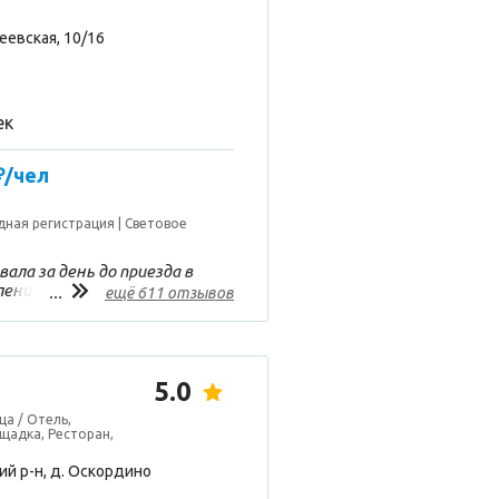
еевская, 10/16
ек
₽/чел
дная регистрация
Световое
ала за день до приезда в
ение это был один из 20
...
ещё 611 отзывов
звонила и в которых
 Шла без энтузиазма, типа
ожно и дома сходить… ещё
 3 этаже ТЦ… А зря!!
ие Нижнего Новгорода,
5.0
 на этих праздниках!!
ца / Отель,
упредительное
щадка, Ресторан,
л, большая детская зона с
ельный плюс - еда! Не
й р-н, д. Оскордино
чество продуктов! Такую
качественный трюфель не