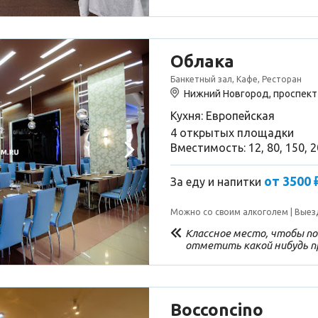
Облака
Банкетный зал, Кафе, Ресторан
Нижний Новгород, проспект 
Кухня: Европейская
4 открытых площадки
Вместимость: 12, 80, 150, 
от 3500 
За еду и напитки
Можно со своим алкоголем
Выез
Классное место, чтобы по
отметить какой нибудь пр
всё очень красиво и вкус
очень приветливы, обходи
труд!! Атмосфера очень д
классный диджей, отлична
но:... Очень жарко в зале.
Bocconcino
прохлада...