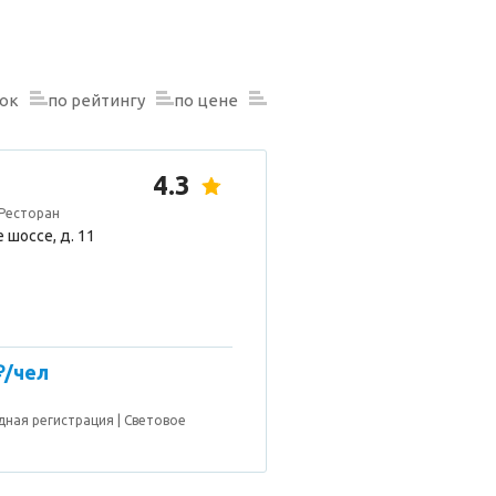
нок
по рейтингу
по цене
4.3
 Ресторан
 шоссе, д. 11
₽/чел
дная регистрация
Световое