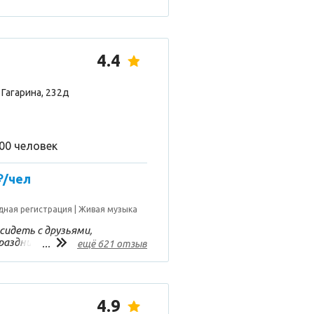
4.4
Гагарина, 232д
200 человек
₽/чел
дная регистрация
Живая музыка
сидеть с друзьями,
аздник!!! Отличное меню,
...
ещё 621 отзыв
но!! Девушки-официанты
тельны, спасибо им за их
ушевная, большой танцпол,
 подборка музыки!! Одно
 В холл выходишь - а там
4.9