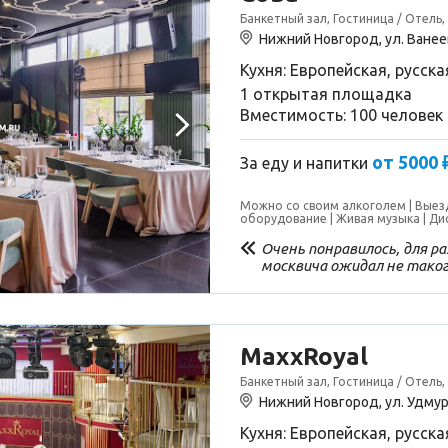
Банкетный зал, Гостиница / Отель,
Нижний Новгород, ул. Ванее
Кухня: Европейская, русска
1 открытая площадка
Вместимость: 100 человек
от 5000 
За еду и напитки
Можно со своим алкоголем
Выез
оборудование
Живая музыка
Ди
Очень понравилось, для 
москвича ожидал не таког
персонал отзывчивый, зав
проживание) на высшем уро
Номер был на троих(я жен
и заодно взяли номер) все 
туалет восторг, даже бид
MaxxRoyal
как театр с вешалки а го
Банкетный зал, Гостиница / Отель,
комнаты,. В номере холоди
минибар(мы не пьющие по
Нижний Новгород, ул. Удмур
халаты чистые и белые, п
Кухня: Европейская, русска
общем в след.году приеде