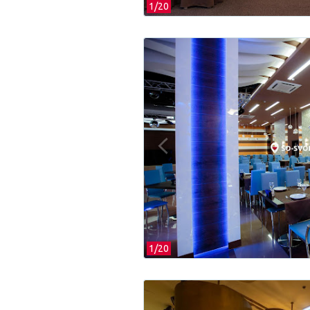
1/
20
1/
20