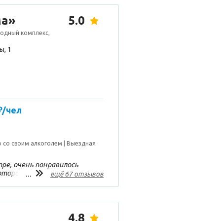
ма»
5.0
родный комплекс,
ы, 1
₽/чел
 со своим алкоголем
Выездная
ре, очень понравилось
оторого открывается
...
ещё 67 отзывов
ника остались в домике, он
тра. В доме очень уютно,
сибо за отдых!)
4.8