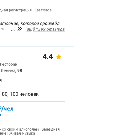
дная регистрация
Световое
атление, которое произвёл
 восторг!) Очень красивый
...
ещё 1399 отзывов
риятная музыка, хорошие
ально оформленные меню,
и просто наивкуснейшая
вкусно всё, очень-очень,
салатов до десерта,
4.4
чек вышел на 1000-1200 -
 Ресторан
м и наливкой Очень
омпанией
Ленина, 98
я
, 80, 100 человек
₽/чел
₽
 со своим алкоголем
Выездная
ание
Живая музыка