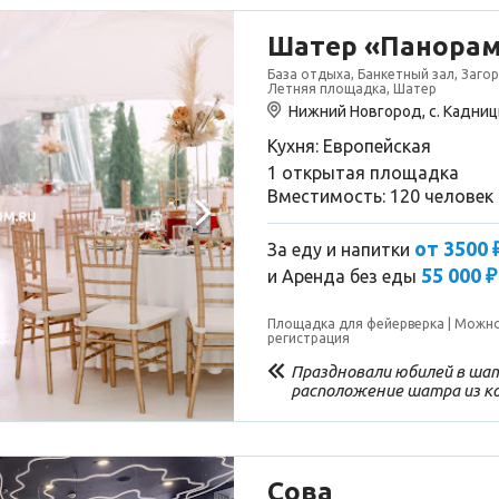
Шатер «Панора
База отдыха, Банкетный зал, Заго
Летняя площадка, Шатер
Нижний Новгород, с. Кадниц
Кухня: Европейская
1 открытая площадка
Вместимость: 120 человек
от 3500 
За еду и напитки
55 000 ₽
и
Аренда без еды
Площадка для фейерверка
Можно
регистрация
Праздновали юбилей в шат
расположение шатра из к
красивый вид) После празд
находится недалеко от ша
есть все необходимое) Спа
Сова