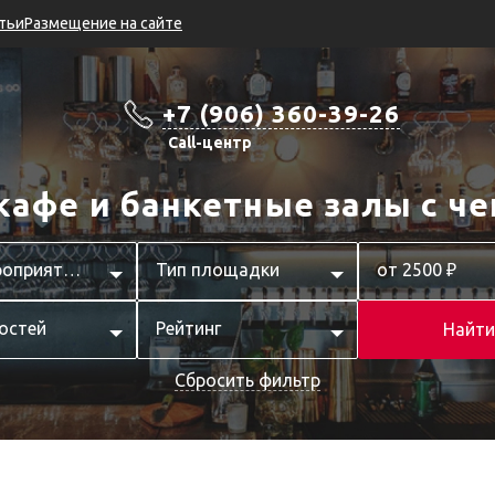
тьи
Размещение на сайте
+7 (906) 360-39-26
Call-центр
кафе и банкетные залы с че
Тип мероприятия
Тип площадки
от 2500 ₽
остей
Рейтинг
Найти
Сбросить фильтр