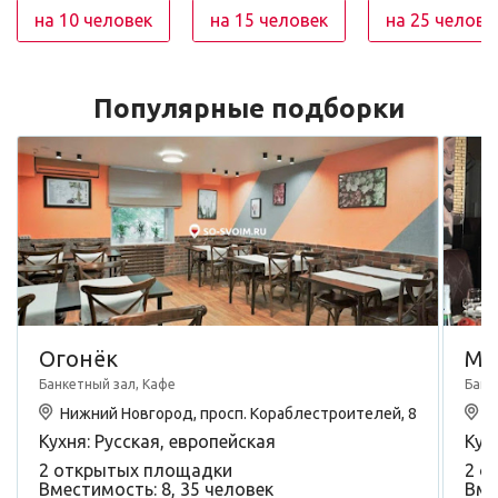
на 10 человек
на 15 человек
на 25 челове
Популярные подборки
Огонёк
Ма
Банкетный зал, Кафе
Банк
Нижний Новгород, просп. Кораблестроителей, 8
Н
Кухня: Русская, европейская
Кух
2 открытых площадки
2 о
Вместимость: 8, 35 человек
Вме