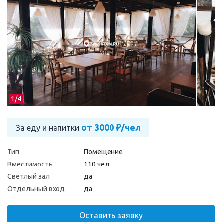
1/
4
от 3000 ₽/чел
За еду и напитки
Тип
Помещение
Вместимость
110 чел.
Светлый зал
да
Отдельный вход
да
Оставить заявку