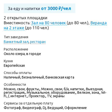
от 3000 ₽/чел
За еду и напитки
2 открытых площадки
Вместимость:
Зал на 80 человек
(до 80 чел.),
Веранда
на 2 этаже
(до 110 чел.)
Тип заведения
Банкетный зал
,
ресторан
Расположение
Около озера, в городе
Кухня
Европейская
Способы оплаты
Наличный, Безналичный, Банковская карта
Особенности
Можно, свои, фрукты,, Можно, свои, б/а, напитки,, Выездная,
регистрация,, Музыкальное, оборудование,, Велком, зона,, Wi-
Fi, /, интернет,, Проектор,, TV, экраны
Сервисы за отдельную плату
Фотограф
,
Видеограф
,
Dj
,
Ведущий
,
Оформление